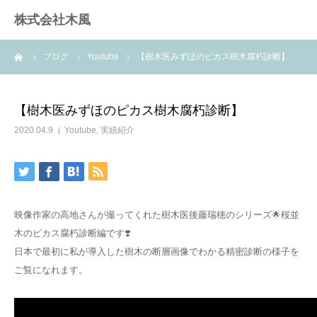
株式会社木風
ーム
ブログ
Youtube
【樹木医みずほのピカス樹木腐朽診断】
業務案内
資材販売(ブレスパイプ)
【樹木医みずほのピカス樹木腐朽診断】
2020.04.9
Youtube
,
実績紹介
樹木医受験応援講座
お問い合せ
映像作家の高地さんが撮ってくれた樹木医後藤瑞穂のシリーズ🌟桜並
木のピカス腐朽診断編です❣️
日本で最初に私が導入した樹木の断層画像でわかる精密診断の様子を
ご覧になれます。