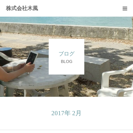
株式会社木風
業務案内
資材販売(ブレスパイプ)
ブログ
樹木医受験応援講座
BLOG
お問い合せ
2017年 2月