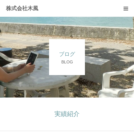
株式会社木風
業務案内
資材販売(ブレスパイプ)
ブログ
樹木医受験応援講座
BLOG
お問い合せ
実績紹介