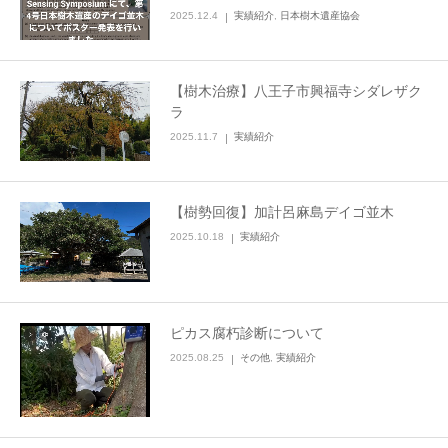
2025.12.4
実績紹介
,
日本樹木遺産協会
【樹木治療】八王子市興福寺シダレザク
ラ
2025.11.7
実績紹介
【樹勢回復】加計呂麻島デイゴ並木
2025.10.18
実績紹介
ピカス腐朽診断について
2025.08.25
その他
,
実績紹介