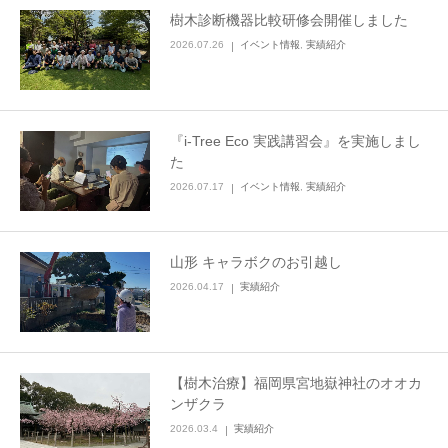
樹木診断機器比較研修会開催しました
2026.07.26
イベント情報
,
実績紹介
『i-Tree Eco 実践講習会』を実施しまし
た
2026.07.17
イベント情報
,
実績紹介
山形 キャラボクのお引越し
2026.04.17
実績紹介
【樹木治療】福岡県宮地嶽神社のオオカ
ンザクラ
2026.03.4
実績紹介