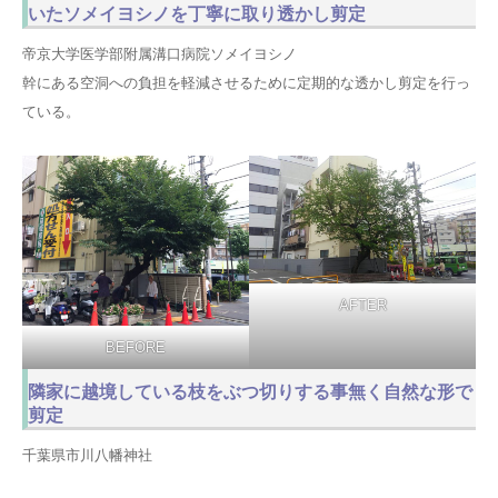
いたソメイヨシノを丁寧に取り透かし剪定
帝京大学医学部附属溝口病院ソメイヨシノ
幹にある空洞への負担を軽減させるために定期的な透かし剪定を行っ
ている。
AFTER
BEFORE
隣家に越境している枝をぶつ切りする事無く自然な形で
剪定
千葉県市川八幡神社