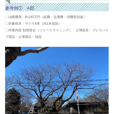
参考例① A邸
〇治療費用：約140万円（経費・交通費・消費税別途）
〇対象樹木：サクラ6本（内1本伐採）
〇作業内容 枯枝除去（ツリークライミング）・土壌改良・ブレスパイ
プ埋設・土壌灌注・伐採