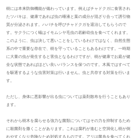
樹には本来防御機能が備わっています。例えばチャドクガに食害され
たツバキは、健康であれば虫の唾液と葉の成分が混ざり合って誘引物
質が分泌されます。ハバチを呼びチャドクガを退治してもらうので
す。サクラにつく蟻はイモムシヤ毛虫の若齢幼虫を食べてくれます。
このように、虫は決して悪いことをしているわけではなく、自然生態
系の中で重要な存在で、樹を守っていることもあるわけです。一時期
に大量の虫が発生すると害虫となるわけですが、樹が健康でお庭が健
全な状態であればほどい良いバランスを保つのです。木風ではすべて
を駆逐するような虫害対策は行いません。虫と共存する対策を行いま
す。
ただし、身体に悪影響が出る虫については薬剤散布を行うこともあり
ます。
それから樹木を腐らせる強力な菌類についてはその力を抑制するため
に殺菌剤を撒くことがあります。これは腐朽が進むと空洞化し樹が倒
れやすくなり危険なため対処するものです。アリは菌糸を食べてくれ