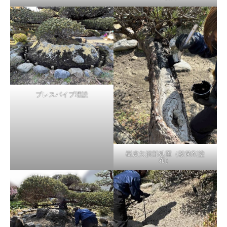
ブレスパイプ埋設
樹皮欠損部処置（殺菌剤塗
布）