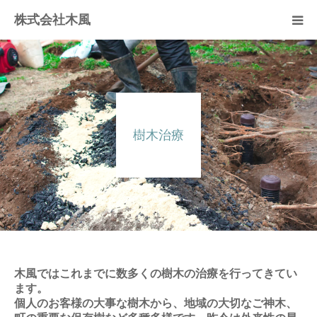
株式会社木風
業務案内
資材販売(ブレスパイプ)
樹木治療
樹木医受験応援講座
お問い合せ
木風ではこれまでに数多くの樹木の治療を行ってきてい
ます。
個人のお客様の大事な樹木から、地域の大切なご神木、