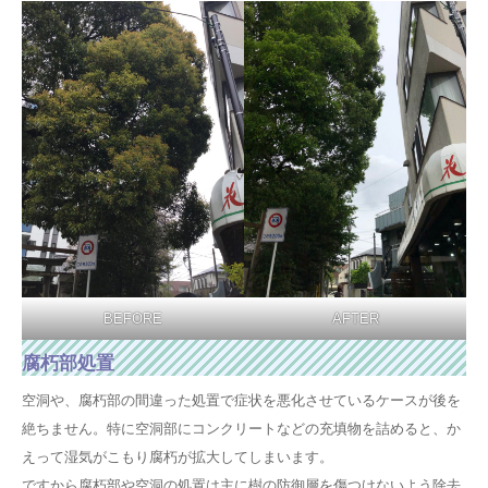
BEFORE
AFTER
腐朽部処置
空洞や、腐朽部の間違った処置で症状を悪化させているケースが後を
絶ちません。特に空洞部にコンクリートなどの充填物を詰めると、か
えって湿気がこもり腐朽が拡大してしまいます。
ですから腐朽部や空洞の処置は主に樹の防御層を傷つけないよう除去