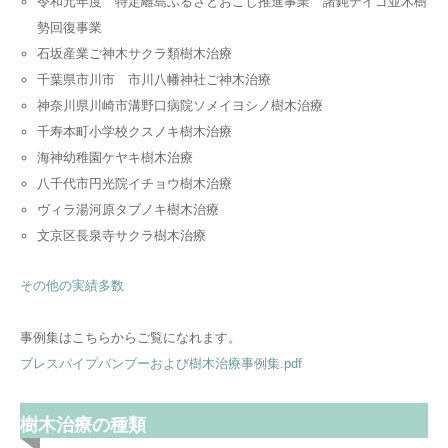
令和元年度 特定離島ふるさとおこし推進事業 諸鈍デイゴ並木樹
勢回復事業
石坂産業ご神木サクラ類樹木治療
千葉県市川市 市川八幡神社ご神木治療
神奈川県川崎市溝野口病院ソメイヨシノ樹木治療
千寿本町小学校クスノキ樹木治療
海神幼稚園ケヤキ樹木治療
八千代市円光院イチョウ樹木治療
ヴィラ湯河原タブノキ樹木治療
文京区長泉寺サクラ樹木治療
その他の実績多数
事例集はこちらからご覧になれます。
ブレスパイプバンブーおよび樹木治療事例集.pdf
樹木治療の種類