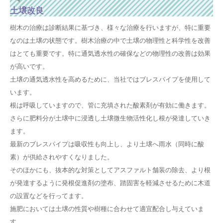
土壌改良
樹木の治療は診断結果に基づき、様々な治療を行いますが、特に重要
なのは土壌の状態です。樹木治療の中で土壌の物理性と科学性を改善
はとても重要です。特に通気透水性の確保などの物理性の改善は効果
が高いです。
土壌の通気透水性を高めるために、当社ではブレスパイプを使用して
います。
根は呼吸していますので、管に充填された酸素剤が有効に働きます。
さらに肥料分が土壌中に浸透し土壌微生物活性化し根が発達していき
ます。
最新のブレスパイプは吸収性も向上し、より土壌へ雨水（同時に酸
素）が供給されやすくなりました。
そのほかにも、抜本的な対策としてアスファルト舗装の除去、より根
が発達するように発根促進剤の塗布、踏固害を軽減させるために木道
の設置などを行ってます。
施肥においては土壌の性質や樹種に合わせて適宜配合し与えていま
す。