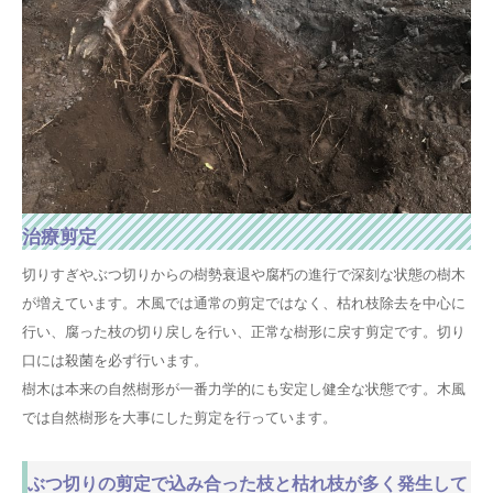
治療剪定
切りすぎやぶつ切りからの樹勢衰退や腐朽の進行で深刻な状態の樹木
が増えています。木風では通常の剪定ではなく、枯れ枝除去を中心に
行い、腐った枝の切り戻しを行い、正常な樹形に戻す剪定です。切り
口には殺菌を必ず行います。
樹木は本来の自然樹形が一番力学的にも安定し健全な状態です。木風
では自然樹形を大事にした剪定を行っています。
ぶつ切りの剪定で込み合った枝と枯れ枝が多く発生して