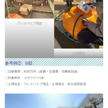
ブレスパイプ埋設
土壌灌注
参考例② B邸
〇治療費用：約50万円（経費・交通費・消費税別途）
〇対象樹木：ゴヨウマツ1本
〇土壌改良・ブレスパイプ埋設・土壌灌注・枝欠損部処置