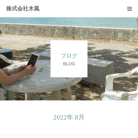
株式会社木風
業務案内
資材販売(ブレスパイプ)
ブログ
樹木医受験応援講座
BLOG
お問い合せ
2022年 8月