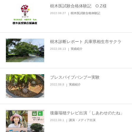
樹木医試験合格体験記 O.Z様
2022.08.27
樹木医試験合格体験記
樹木診断レポート 兵庫県相生市サクラ
2022.08.13
実績紹介
ブレスパイプバンブー実験
2022.08.8
実績紹介
後藤瑞穂テレビ出演「しあわせのたね」
2022.08.1
講演・メディア出演