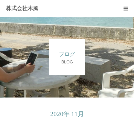
株式会社木風
業務案内
資材販売(ブレスパイプ)
ブログ
樹木医受験応援講座
BLOG
お問い合せ
2020年 11月