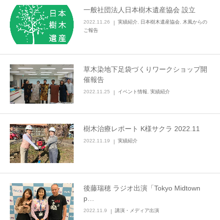
一般社団法人日本樹木遺産協会 設立
2022.11.26
実績紹介
,
日本樹木遺産協会
,
木風からの
ご報告
草木染地下足袋づくりワークショップ開
催報告
2022.11.25
イベント情報
,
実績紹介
樹木治療レポート K様サクラ 2022.11
2022.11.19
実績紹介
後藤瑞穂 ラジオ出演「Tokyo Midtown
p…
2022.11.9
講演・メディア出演