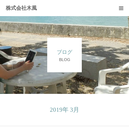
株式会社木風
業務案内
資材販売(ブレスパイプ)
ブログ
樹木医受験応援講座
BLOG
お問い合せ
2019年 3月