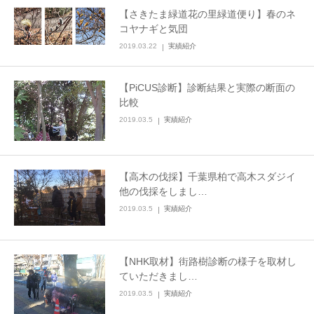
【さきたま緑道花の里緑道便り】春のネ
コヤナギと気団
2019.03.22
実績紹介
【PiCUS診断】診断結果と実際の断面の
比較
2019.03.5
実績紹介
【高木の伐採】千葉県柏で高木スダジイ
他の伐採をしまし…
2019.03.5
実績紹介
【NHK取材】街路樹診断の様子を取材し
ていただきまし…
2019.03.5
実績紹介