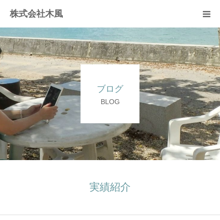
株式会社木風
業務案内
資材販売(ブレスパイプ)
ブログ
樹木医受験応援講座
BLOG
お問い合せ
実績紹介