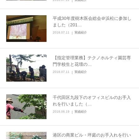
平成30年度樹木医会総会＠浜松に参加し
ました（201…
2018.07.11
実績紹介
【指定管理業務】テクノホルティ園芸専
門学校生と花壇の…
2018.07.11
実績紹介
千代田区九段下のオフィスビルのお手入
れを行いました（…
2018.06.19
実績紹介
港区の商業ビル・坪庭のお手入れを行い