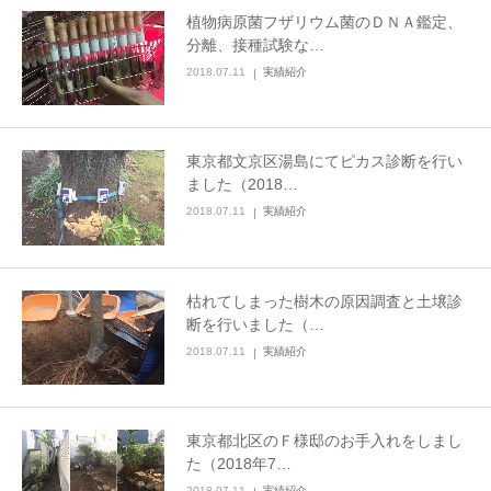
植物病原菌フザリウム菌のＤＮＡ鑑定、
分離、接種試験な…
2018.07.11
実績紹介
東京都文京区湯島にてピカス診断を行い
ました（2018…
2018.07.11
実績紹介
枯れてしまった樹木の原因調査と土壌診
断を行いました（…
2018.07.11
実績紹介
東京都北区のＦ様邸のお手入れをしまし
た（2018年7…
2018.07.11
実績紹介