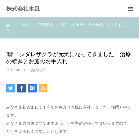
株式会社木風
ーム
ブログ
実績紹介
I邸 シダレザクラが元気になってきまし
業務案内
た…
資材販売(ブレスパイプ)
I邸 シダレザクラが元気になってきました！治療
の続きとお庭のお手入れ
樹木医受験応援講座
2017.06.21
実績紹介
お問い合せ
みなさま初めまして！今年の春より木風に入社しました、多門と申し
ます。
みなさまのお役に立てますよう、一生懸命頑張ってまいりますので、
どうぞよろしくお願いいたします。