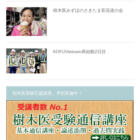
樹木医みずほのさきたま彩花道の会
KOFUVietnam再始動2日目
樹木医受験応援講座、早割実施中！