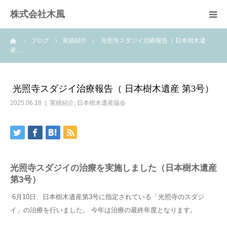
株式会社木風
ーム
ブログ
実績紹介
光照寺スダジイ治療報告（ 日本樹木遺
業務案内
産…
資材販売(ブレスパイプ)
光照寺スダジイ治療報告（ 日本樹木遺産 第3号）
樹木医受験応援講座
2025.06.18
実績紹介
,
日本樹木遺産協会
お問い合せ
光照寺スダジイの治療を実施しました（日本樹木遺産
第3号）
6月10日、日本樹木遺産第3号に指定されている「光照寺のスダジ
イ」の治療を行いました。 今年は治療の最終年度となります。