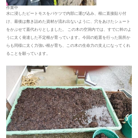
作業中
水に浸したピートモスをバケツで内部に運び込み、根に直接貼り付
け、最後は敷き詰めた資材が流れ出ないように、穴をあけたシュート
をかぶせて蓋代わりとしました。 この木の空洞内では、すでに幹のよ
うに太く発達した不定根が育っています。今回の処置を行った箇所か
らも同様に太く力強い根が育ち、この木の生命力の支えになってくれ
ることを願っています。