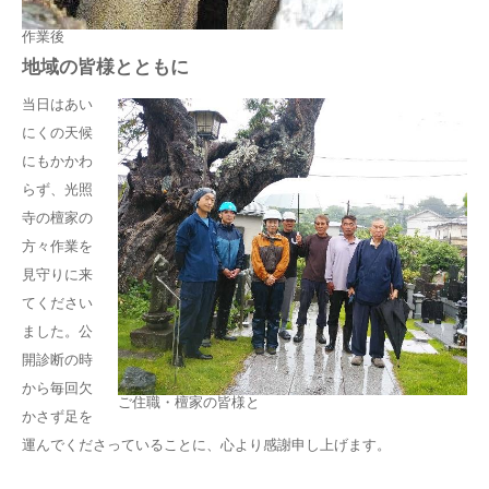
作業後
地域の皆様とともに
当日はあい
にくの天候
にもかかわ
らず、光照
寺の檀家の
方々作業を
見守りに来
てください
ました。公
開診断の時
から毎回欠
ご住職・檀家の皆様と
かさず足を
運んでくださっていることに、心より感謝申し上げます。