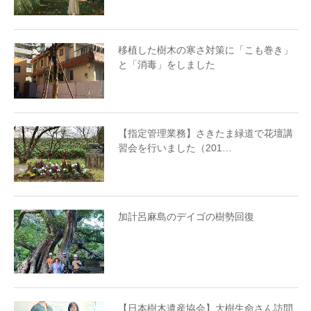
移植した樹木の寒さ対策に「こも巻き」
と「消毒」をしました
【指定管理業務】さきたま緑道で花壇講
習会を行いました（201…
加計呂麻島のデイゴの樹勢回復
【日本樹木遺産協会】大樹生命さん訪問