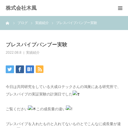
株式会社木風
ーム
ブログ
実績紹介
ブレスパイプバンブー実験
業務案内
資材販売(ブレスパイプ)
ブレスパイプバンブー実験
2022.08.8
実績紹介
樹木医受験応援講座
お問い合せ
今日は共同研究をしている大成ロテックさんの鴻巣にある研究所で、
ブレスパイプの実証実験の計測日でした
ご覧ください
この成長量の違い
ブレスパイプを入れたものと入れてないものとでこんなに成長量が違