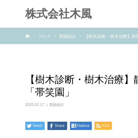
株式会社木風
ホーム
ブログ
実績紹介
【樹木診断・樹木治療】静
【樹木診断・樹木治療】
「帯笑園」
2020.02.17
実績紹介
Tweet
Share
Hatena
RSS