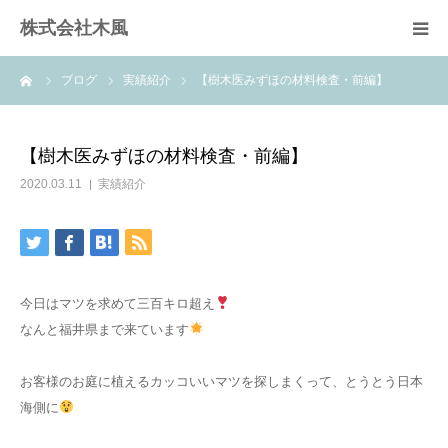
株式会社木風
ーム
ブログ
実績紹介
【樹木医みずほの材料検査・前編】
業務案内
資材販売(ブレスパイプ)
【樹木医みずほの材料検査・前編】
2020.03.11
実績紹介
樹木医受験応援講座
お問い合せ
今日はマツを求めて三百キロ超え
なんと福井県まで来ています
お客様のお庭に植えるカッコいいマツを探しまくって、とうとう日本
海側に