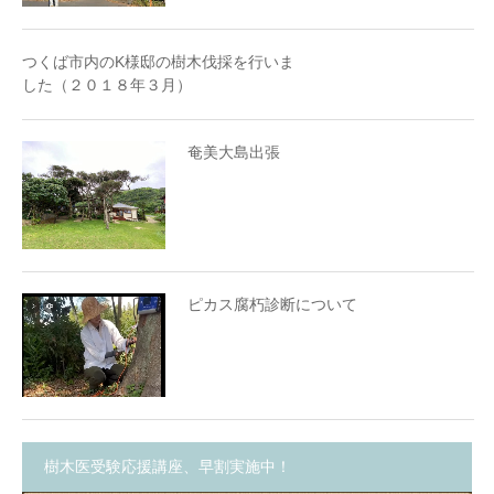
つくば市内のK様邸の樹木伐採を行いま
した（２０１８年３月）
奄美大島出張
ピカス腐朽診断について
樹木医受験応援講座、早割実施中！