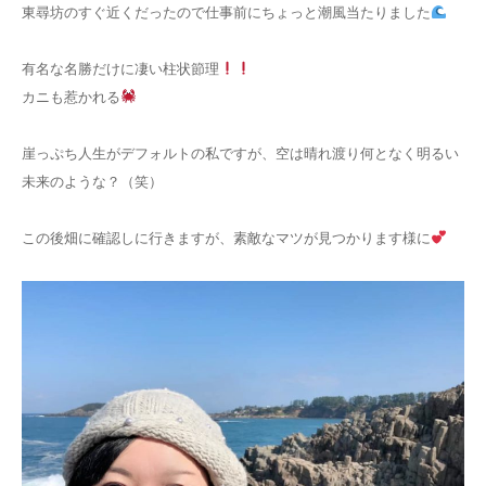
東尋坊のすぐ近くだったので仕事前にちょっと潮風当たりました
有名な名勝だけに凄い柱状節理
カニも惹かれる
崖っぷち人生がデフォルトの私ですが、空は晴れ渡り何となく明るい
未来のような？（笑）
この後畑に確認しに行きますが、素敵なマツが見つかります様に