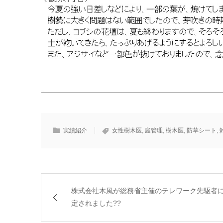
実績紹介
女性樹木医
,
庭管理
,
樹木医
,
防草シート
,
株式会社木風が総務省主催のテレワーク先駆者
定されました??