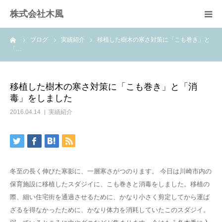
株式会社木風
ーム
ブログ
実績紹介
移植した樹木の寒さ対策に「こも巻き」と
業務案内
「…
資材販売(ブレスパイプ)
移植した樹木の寒さ対策に「こも巻き」と「消
毒」をしました
樹木医受験応援講座
2016.04.14
実績紹介
お問い合せ
冬至の長く伸びた寒影に、一層寒さがつのります。 今日は川崎市内の
保育施設に移植したスダジイに、こも巻きと消毒をしました。移植の
際、細い住宅街を通過させるために、かなり小さく剪定してから運ば
ざるを得なかったために、かなり体力を消耗していたこのスダジイ。