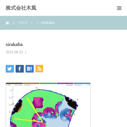
株式会社木風
ーム
ブログ
sirakaba
業務案内
資材販売(ブレスパイプ)
sirakaba
2021.06.21
樹木医受験応援講座
お問い合せ