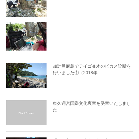
加計呂麻島でデイゴ並木のピカス診断を
行いました①（2018年…
東久邇宮国際文化褒章を受章いたしまし
た