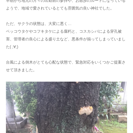
早朝から地元の方々の出勤前の参拝や、お散歩のルートになっている
ようで、地域で愛されているとても雰囲気の良い神社でした。
ただ、サクラの状態は、大変に悪く…
ベッコウタケやコフキタケによる腐朽と、コスカシバによる穿孔被
害、管理者の良心による盛り土など、悪条件が揃ってしまっていまし
た( ;∀;)
台風による倒木がとても心配な状態で、緊急対応をいくつかご提案さ
せて頂きました。