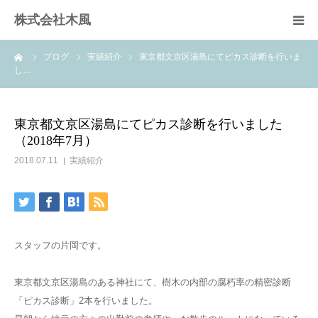
株式会社木風
ーム
ブログ
実績紹介
東京都文京区湯島にてピカス診断を行いま
業務案内
し…
資材販売(ブレスパイプ)
東京都文京区湯島にてピカス診断を行いました
（2018年7月）
樹木医受験応援講座
2018.07.11
実績紹介
お問い合せ
スタッフの片岡です。
東京都文京区湯島のある神社にて、樹木の内部の腐朽率の精密診断
「ピカス診断」2本を行いました。