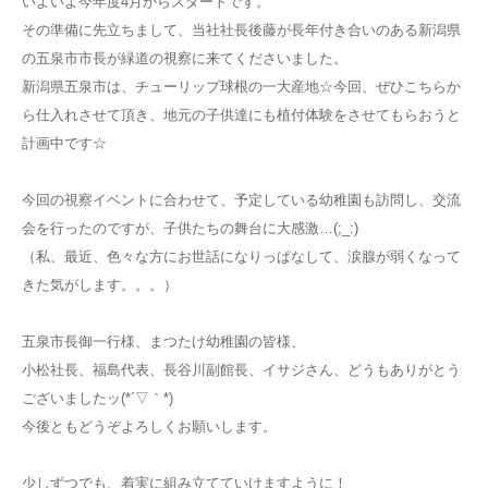
いよいよ今年度4月からスタートです。
その準備に先立ちまして、当社社長後藤が長年付き合いのある新潟県
の五泉市市長が緑道の視察に来てくださいました。
新潟県五泉市は、チューリップ球根の一大産地☆今回、ぜひこちらか
ら仕入れさせて頂き、地元の子供達にも植付体験をさせてもらおうと
計画中です☆
今回の視察イベントに合わせて、予定している幼稚園も訪問し、交流
会を行ったのですが、子供たちの舞台に大感激…(;_:)
（私、最近、色々な方にお世話になりっぱなして、涙腺が弱くなって
きた気がします。。。）
五泉市長御一行様、まつたけ幼稚園の皆様、
小松社長、福島代表、長谷川副館長、イサジさん、どうもありがとう
ございましたッ(*´▽｀*)
今後ともどうぞよろしくお願いします。
少しずつでも、着実に組み立てていけますように！