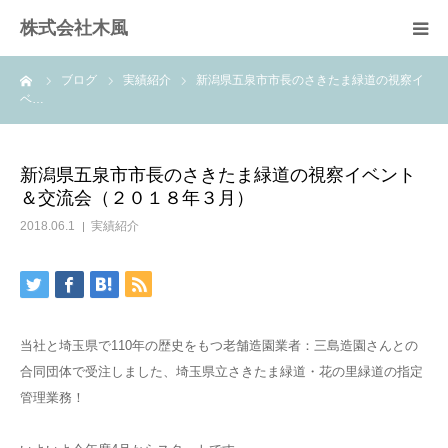
株式会社木風
ーム
ブログ
実績紹介
新潟県五泉市市長のさきたま緑道の視察イ
業務案内
ベ…
資材販売(ブレスパイプ)
新潟県五泉市市長のさきたま緑道の視察イベント
＆交流会（２０１８年３月）
樹木医受験応援講座
2018.06.1
実績紹介
お問い合せ
当社と埼玉県で110年の歴史をもつ老舗造園業者：三島造園さんとの
合同団体で受注しました、埼玉県立さきたま緑道・花の里緑道の指定
管理業務！