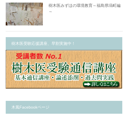
樹木医みずほの環境教育～福島県塙町編
～
樹木医受験応援講座、早割実施中！
木風Facebookページ