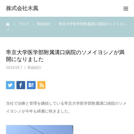
株式会社木風
ーム
ブログ
実績紹介
帝京大学医学部附属溝口病院のソメイヨシ
業務案内
ノ…
資材販売(ブレスパイプ)
帝京大学医学部附属溝口病院のソメイヨシノが満
開になりました
樹木医受験応援講座
2019.04.7
実績紹介
お問い合せ
当社で治療と管理を継続している帝京大学医学部附属溝口病院のソメ
イヨシノが今年も綺麗に咲きました。