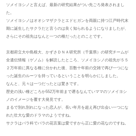
ソメイヨシノと言えば、最新の研究結果がつい先ごろ発表されまし
た。
ソメイヨシノはオオシマザクラとエドヒガンを両親に持つ江戸時代末
期に誕生したサクラだと言うのは良く知られるようになりましたが、
さらにその祖先はなんと一つの種だったとのことです。
京都府立大や島根大、かずさＤＮＡ研究所（千葉県）の研究チームが
全遺伝情報（ゲノム）を解読したところ、ソメイヨシノの祖先が５５
２万年前に異なる種に分かれた後、百数十年前の交雑で再び一つにな
った誕生のルーツを持っているということを明らかにしました。
なんと、元々は一つだったとは驚きです。
歴史の浅い種どころか552万年前まで遡るなんていママのソメイヨシ
ノのイメージを覆す大発見です。
まるで別れ別れになった恋人が、長い年月を超え再び出会い一つにな
れた壮大な愛のドラマのようですね。
サクラはバラ科でバラの花言葉は愛ですから正に愛の花なのですね。