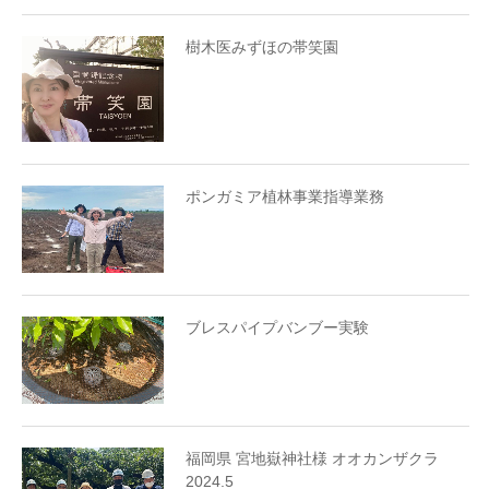
樹木医みずほの帯笑園
ポンガミア植林事業指導業務
ブレスパイプバンブー実験
福岡県 宮地嶽神社様 オオカンザクラ
2024.5