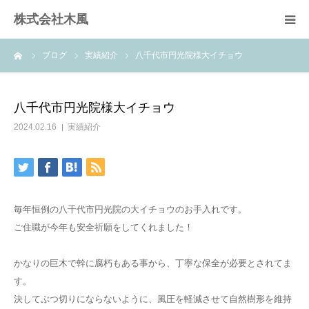
株式会社木風
ーム
ブログ
実績紹介
八千代市円光院様大イチョウ
業務案内
資材販売(ブレスパイプ)
八千代市円光院様大イチョウ
2024.02.16
実績紹介
樹木医受験応援講座
お問い合せ
毎年恒例の八千代市円光院の大イチョウのお手入れです。
ご住職が今年も安全祈願をしてくれました！
かなりの巨木で幹に腐朽もある事から、丁寧な保全が必要とされてま
す。
決してぶつ切りにならないように、風圧を軽減させて自然樹形を維持