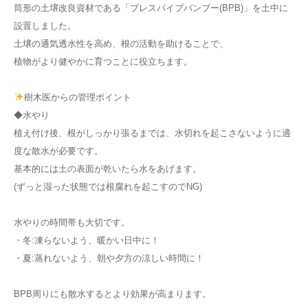
筒形の土壌改良資材である「ブレスパイプバンブー(BPB)」を土中に
設置しました。
土壌の通気透水性を高め、根の活動を助けることで、
植物がより健やかに育つことに役立ちます。
樹木医からの管理ポイント
◆水やり
植え付け後、根がしっかり張るまでは、水切れを起こさないように適
度な散水が必要です。
基本的には土の表面が乾いたら水をあげます。
(ずっと湿った状態では根腐れを起こすのでNG)
水やりの時間帯も大切です。
・冬:凍らないよう、暖かい日中に！
・夏:蒸れないよう、朝や夕方の涼しい時間に！
BPB周りにも散水するとより効果が高まります。