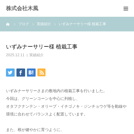
株式会社木風
ーム
ブログ
実績紹介
いずみナーサリー様 植栽工事
業務案内
資材販売(ブレスパイプ)
いずみナーサリー様 植栽工事
2025.12.11
実績紹介
樹木医受験応援講座
お問い合せ
いずみナーサリーさまの敷地内の植栽工事を行いました。
今回は、グリーンコーンを中心に列植し、
オタフクナンテン・オリーブ・イチゴノキ・ジンチョウゲ等を動線や
環境に合わせてバランスよく配置しています。
また、根が健やかに育つように、