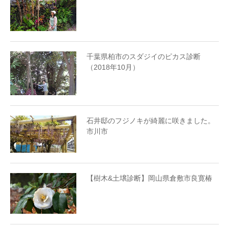
千葉県柏市のスダジイのピカス診断
（2018年10月）
石井邸のフジノキが綺麗に咲きました。
市川市
【樹木&土壌診断】岡山県倉敷市良寛椿