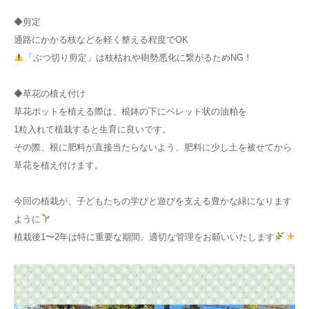
◆剪定
通路にかかる枝などを軽く整える程度でOK
「ぶつ切り剪定」は枝枯れや樹勢悪化に繋がるためNG！
◆草花の植え付け
草花ポットを植える際は、根鉢の下にペレット状の油粕を
1粒入れて植栽すると生育に良いです。
その際、根に肥料が直接当たらないよう、肥料に少し土を被せてから
草花を植え付けます。
今回の植栽が、子どもたちの学びと遊びを支える豊かな緑になります
ように
植栽後1〜2年は特に重要な期間。適切な管理をお願いいたします