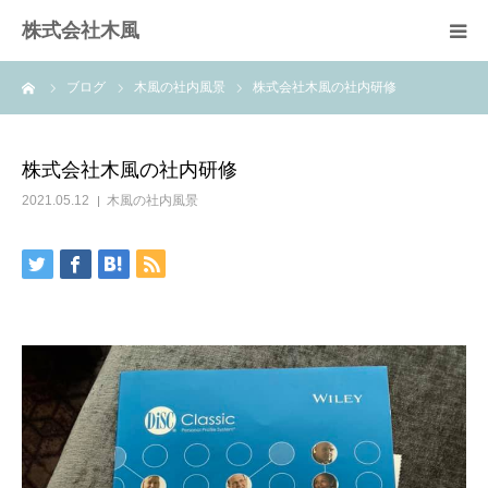
株式会社木風
ーム
ブログ
木風の社内風景
株式会社木風の社内研修
業務案内
資材販売(ブレスパイプ)
株式会社木風の社内研修
2021.05.12
木風の社内風景
樹木医受験応援講座
お問い合せ