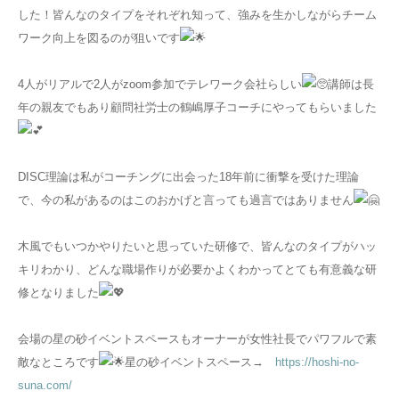
した！皆んなのタイプをそれぞれ知って、強みを生かしながらチーム
ワーク向上を図るのが狙いです
4人がリアルで2人がzoom参加でテレワーク会社らしい
講師は長
年の親友でもあり顧問社労士の鶴嶋厚子コーチにやってもらいました
DISC理論は私がコーチングに出会った18年前に衝撃を受けた理論
で、今の私があるのはこのおかげと言っても過言ではありません
木風でもいつかやりたいと思っていた研修で、皆んなのタイプがハッ
キリわかり、どんな職場作りが必要かよくわかってとても有意義な研
修となりました
会場の星の砂イベントスペースもオーナーが女性社長でパワフルで素
敵なところです
星の砂イベントスペース→
https://hoshi-no-
suna.com/