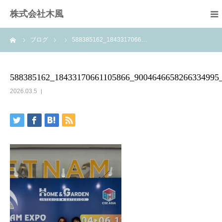
株式会社木風
ーム
ブログ
588385162_1843317066…
業務案内
資材販売(ブレスパイプ)
588385162_18433170661105866_9004646658266334995
2026.03.5
樹木医受験応援講座
お問い合せ