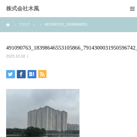
株式会社木風
ーム
ブログ
491090763_1839864655…
業務案内
資材販売(ブレスパイプ)
491090763_18398646553105866_7914300031950596742
2025.10.18
樹木医受験応援講座
お問い合せ