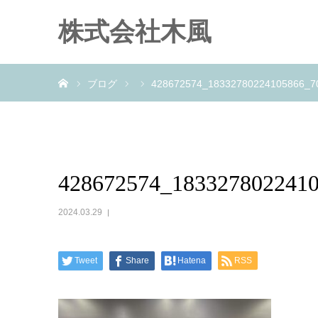
株式会社木風
ホーム
ブログ
428672574_18332780224105866_7
428672574_183327802241
2024.03.29
Tweet
Share
Hatena
RSS