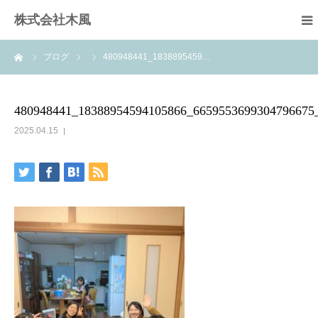
株式会社木風
ーム
ブログ
480948441_1838895459…
業務案内
資材販売(ブレスパイプ)
480948441_18388954594105866_6659553699304796675
2025.04.15
樹木医受験応援講座
お問い合せ