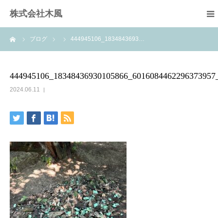
株式会社木風
ーム
ブログ
444945106_1834843693…
業務案内
資材販売(ブレスパイプ)
444945106_18348436930105866_6016084462296373957
2024.06.11
樹木医受験応援講座
お問い合せ