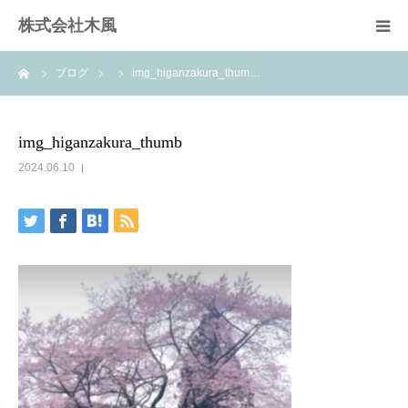
株式会社木風
ーム
ブログ
img_higanzakura_thum…
業務案内
資材販売(ブレスパイプ)
img_higanzakura_thumb
2024.06.10
樹木医受験応援講座
お問い合せ