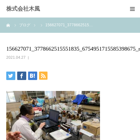
株式会社木風
ーム
ブログ
156627071_3778662515…
業務案内
資材販売(ブレスパイプ)
156627071_3778662515551835_6754951715585398675_
2021.04.27
樹木医受験応援講座
お問い合せ