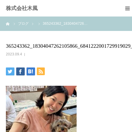
株式会社木風
ーム
ブログ
365243362_1830404726…
業務案内
資材販売(ブレスパイプ)
365243362_18304047262105866_6841222001729919029
2023.09.4
樹木医受験応援講座
お問い合せ