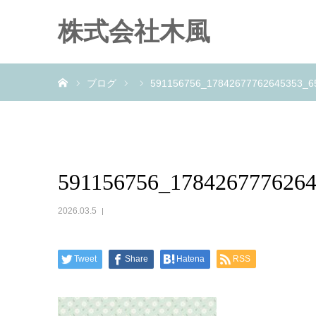
株式会社木風
ホーム
ブログ
591156756_17842677762645353_6
591156756_178426777626
2026.03.5
Tweet
Share
Hatena
RSS