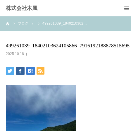
株式会社木風
ーム
ブログ
499261039_1840210362…
業務案内
資材販売(ブレスパイプ)
499261039_18402103624105866_7916192188878515695
2025.10.18
樹木医受験応援講座
お問い合せ