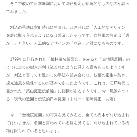
そこで改めて日本庭園において刈込剪定が伝統的なものなのか調べ
てみました。
刈込の手法は室町時代に生まれ、江戸時代に「人工的なデザイン」
を庭に取り入れるようになり普及したそうです。自然風の剪定は「透
かし」と言い、人工的なデザインの「刈込」と対になるものです。
1799年に刊行された「都林泉名勝図会」をみると「金地院庭園」の
ように全ての樹木が刈り込まれたように見える庭もあったようです
が、刈込と言っても透かしの手法を組み合わせ、枝葉の密生を防ぎ、
採光通風を確保するのが基本であったようです。これは、江戸時代に
書かれた「築山庭造伝前編」に指摘があるそうです。by「風景をつく
る 現代の造園と伝統的日本庭園（中村一・尼崎博正 共著）
今、「金地院庭園」の写真を見てみると、全ての樹木が刈り込まれ
てはいません。名園と言われている庭を見ても、刈り込まれている樹
種は限られていると思います。