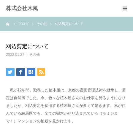
株式会社木風
ーム
ブログ
その他
刈込剪定について
業務案内
資材販売(ブレスパイプ)
刈込剪定について
2022.01.27
その他
樹木医受験応援講座
お問い合せ
私が12年間、勤務した植木屋は、京都の庭園管理技術を継承し、剪
定は自然風でした。今、色々な植木屋さんのお仕事を見るようになり
ましたが、刈込剪定を多用する植木屋さんが多くて驚きます。私が住
んでいる練馬区でも、全ての樹木が刈り込まれている（モミジま
で！）マンションの植栽を見かけます。