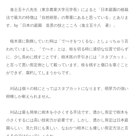
進士五十八先生（東京農業大学元学長）によると「日本庭園の植栽
法で最大の特徴は『自然樹形』の尊重にあると思っている」とありま
す。by「日本の庭園 造景の技とこころ（進士五十八 著）」
植木屋に勤務していた時は「でべそをつくるな」としょっちゅう言
われていました。「でべそ」とは、枝を切る時に適切な位置で切らず
に、少し長めに残すことです。樹木医の手引きには「スタブカット」
と言って悪い剪定例として載っています。枝を残すと傷口を塞ぐこと
ができず、腐朽してしまうからです。
刈込は個々の枝にとってはスタブカットになります。萌芽力の強い
樹種しか耐えられません。
刈込は最も簡単に樹木を小さくする手法です。透かし剪定で樹木を
小さくするには高い技術力が必要です。しかし、透かし剪定は日本庭
園らしい、見た目にも美しい、なおかつ樹木にも優しい剪定方法と言
えるのではないでしょうか。