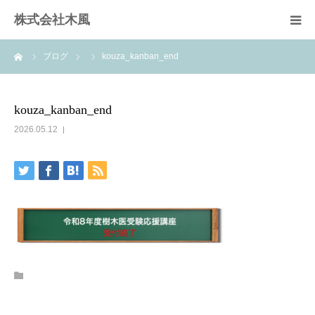
株式会社木風
ーム
ブログ
kouza_kanban_end
業務案内
資材販売(ブレスパイプ)
kouza_kanban_end
2026.05.12
樹木医受験応援講座
お問い合せ