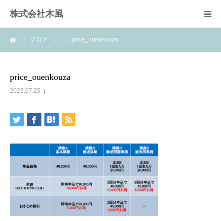
株式会社木風
ーム
ブログ
price_ouenkouza
業務案内
資材販売(ブレスパイプ)
price_ouenkouza
2023.07.25
樹木医受験応援講座
お問い合せ