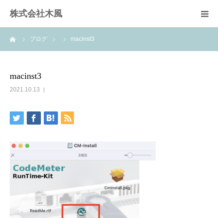
株式会社木風
ーム
ブログ
macinst3
業務案内
資材販売(ブレスパイプ)
macinst3
2021.10.13
樹木医受験応援講座
お問い合せ