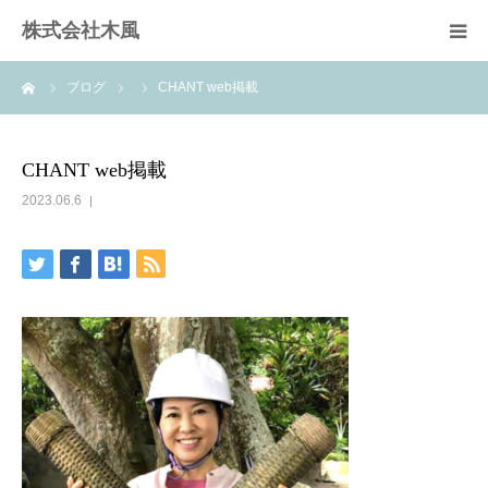
株式会社木風
ーム
ブログ
CHANT web掲載
業務案内
資材販売(ブレスパイプ)
CHANT web掲載
2023.06.6
樹木医受験応援講座
お問い合せ