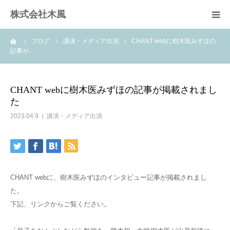
株式会社木風
ーム
ブログ
講演・メディア出演
CHANT webに樹木医みずほの
業務案内
記事が…
資材販売(ブレスパイプ)
CHANT webに樹木医みずほの記事が掲載されまし
た
樹木医受験応援講座
2023.04.9
講演・メディア出演
お問い合せ
CHANT webに、樹木医みずほのインタビュー記事が掲載されまし
た。
下記、リンクからご覧ください。