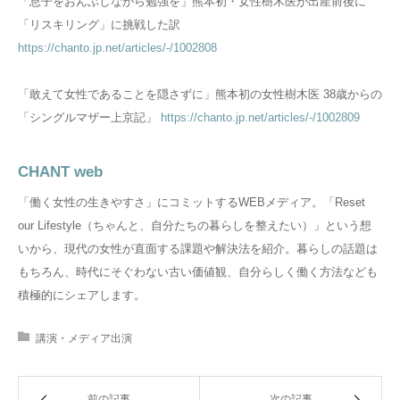
「息子をおんぶしながら勉強を」熊本初・女性樹木医が出産前後に
「リスキリング」に挑戦した訳
https://chanto.jp.net/articles/-/1002808
「敢えて女性であることを隠さずに」熊本初の女性樹木医 38歳からの
「シングルマザー上京記」
https://chanto.jp.net/articles/-/1002809
CHANT web
「働く女性の生きやすさ」にコミットするWEBメディア。「Reset
our Lifestyle（ちゃんと、自分たちの暮らしを整えたい）」という想
いから、現代の女性が直面する課題や解決法を紹介。暮らしの話題は
もちろん、時代にそぐわない古い価値観、自分らしく働く方法なども
積極的にシェアします。
講演・メディア出演
前の記事
次の記事