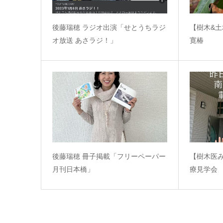
後藤瑞穂 ラジオ出演「せとうちラジ
【樹木&
オ放送 あさラジ！」
寛椿
後藤瑞穂 冊子掲載「フリーペーパー
【樹木医
月刊日本橋」
療見学会