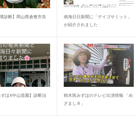
土壌診断】岡山県倉敷市良
南海日日新聞に「デイゴサミット」
が紹介されました
みずほX中山造園】診断治
樹木医みずほのテレビ出演情報 「め
ざまし８」