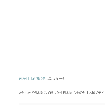
南海日日新聞記事
はこちらから
#樹木医 #樹木医みずほ #女性樹木医 #株式会社木風 #デ