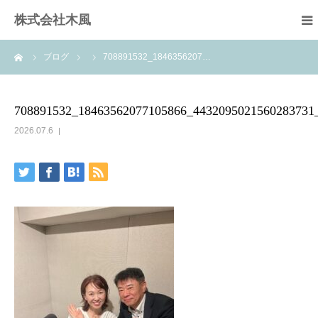
株式会社木風
ーム
ブログ
708891532_1846356207…
業務案内
資材販売(ブレスパイプ)
708891532_18463562077105866_4432095021560283731
2026.07.6
樹木医受験応援講座
お問い合せ