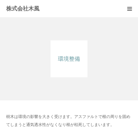
株式会社木風
業務案内
資材販売(ブレスパイプ)
環境整備
樹木医受験応援講座
お問い合せ
樹木は環境の影響を大きく受けます。アスファルトで根の周りを固め
てしまうと通気透水性がなくなり根が枯死してしまいます。