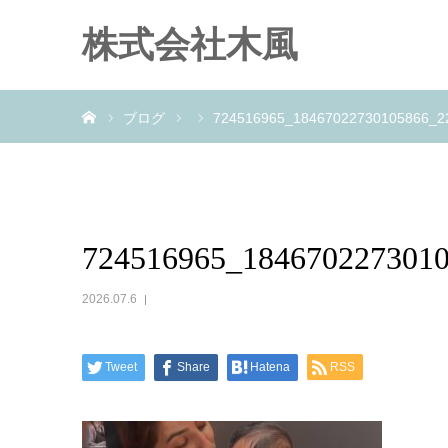
株式会社木風
ホーム
ブログ
724516965_18467022730105866_2
724516965_184670227301
2026.07.6
Tweet
Share
Hatena
RSS