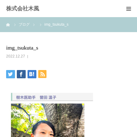
株式会社木風
ーム
ブログ
img_tsukuta_s
業務案内
資材販売(ブレスパイプ)
img_tsukuta_s
2022.12.27
樹木医受験応援講座
お問い合せ