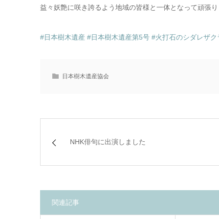
益々妖艶に咲き誇るよう地域の皆様と一体となって頑張り
#日本樹木遺産
#日本樹木遺産第5号
#火打石のシダレザク
日本樹木遺産協会
NHK俳句に出演しました
関連記事