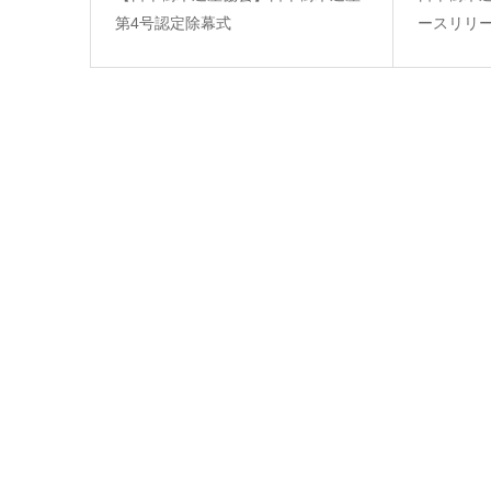
第4号認定除幕式
ースリリ