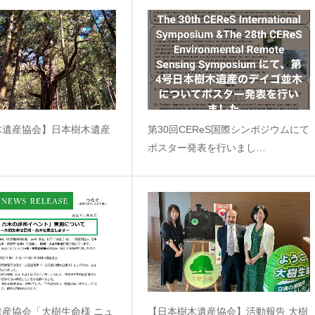
木遺産協会】日本樹木遺産
第30回CEReS国際シンポジウムにて
ポスター発表を行いまし…
遺産協会「大樹生命様 ニュ
【日本樹木遺産協会】活動報告 大樹