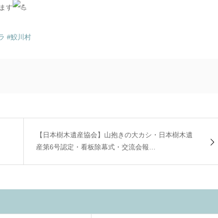
ます
ラ
#鮫川村
【日本樹木遺産協会】山抱きの大カシ・日本樹木遺
産第6号認定・看板除幕式・交流会報…