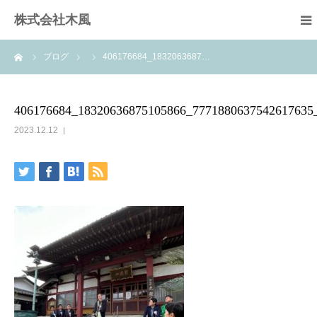
株式会社木風
ーム
ブログ
406176684_1832063687…
業務案内
資材販売(ブレスパイプ)
406176684_18320636875105866_7771880637542617635
2023.12.12
樹木医受験応援講座
お問い合せ