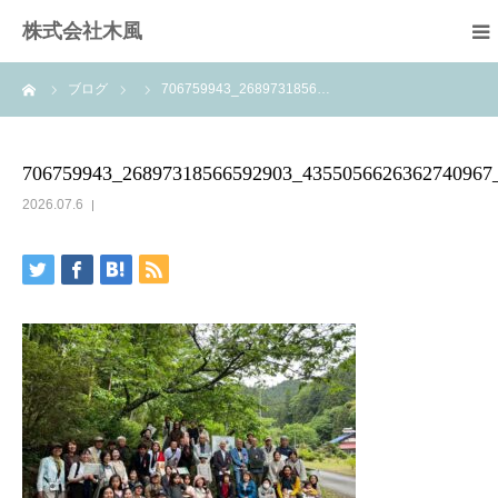
株式会社木風
ーム
ブログ
706759943_2689731856…
業務案内
資材販売(ブレスパイプ)
706759943_26897318566592903_4355056626362740967
2026.07.6
樹木医受験応援講座
お問い合せ