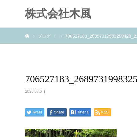
株式会社木風
ホーム
ブログ
706527183_26897319983259428_2
706527183_268973199832
2026.07.6
Tweet
Share
Hatena
RSS