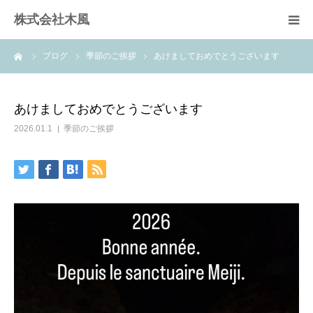
株式会社木風
ーム
ブログ
季節のご挨拶
あけましておめでとうございます
業務案内
資材販売(ブレスパイプ)
あけましておめでとうございます
2026.01.1
季節のご挨拶
樹木医受験応援講座
お問い合せ